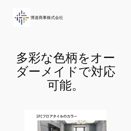
内
容
博達商事株式会社
を
ス
キ
ッ
プ
多彩な色柄をオー
ダーメイドで対応
可能。